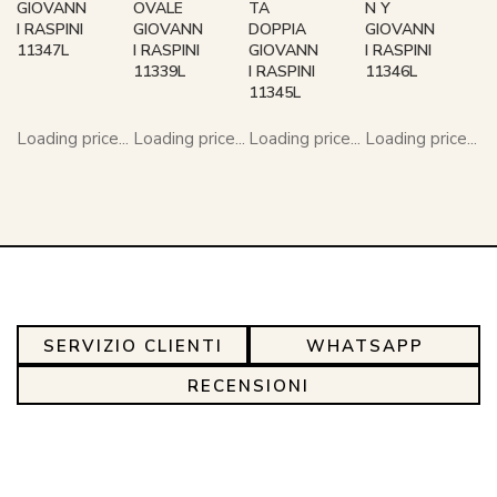
GIOVANN
OVALE
TA
N Y
I RASPINI
GIOVANN
DOPPIA
GIOVANN
11347L
I RASPINI
GIOVANN
I RASPINI
11339L
I RASPINI
11346L
11345L
Loading price...
Loading price...
Loading price...
Loading price...
SERVIZIO CLIENTI
WHATSAPP
RECENSIONI