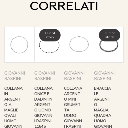
CORRELATI
Out of
Out of
stock
stock
GIOVANNI
GIOVANNI
GIOVANNI
GIOVANNI
RASPINI
RASPINI
RASPINI
RASPINI
COLLANA
COLLANA
COLLANA
BRACCIA
IN
ONICE E
ARGENT
LE
ARGENT
DADINI IN
O MINI
ARGENT
O A
ARGENT
GRUMET
O
MAGLIE
O UOMO
TA
MAGLIA
OVALI
GIOVANN
UOMO
QUADRA
UOMO
I RASPINI
GIOVANN
UOMO
GIOVANN
11645
I RASPINI
GIOVANN