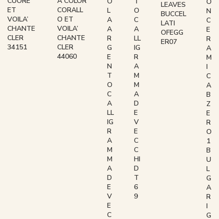
CUORE
A COLOR
O
T
O
LEAVES
ET
CORALL
L
O
N
BUCCEL
VOILA’
O ET
A
C
C
LATI
CHANTE
VOILA’
A
A
E
OFEGG
CLER
CHANTE
R
LL
R
ER07
34151
CLER
G
IG
A
44060
E
R
M
N
A
I
T
M
C
O
M
A
C
A
B
A
D
Z
LL
E
E
IG
V
R
R
E
O
A
C
1
M
C
B
M
HI
U
A
D
L
D
T
G
E
6
A
V
9
R
E
I
C
G