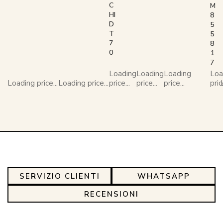
C
M
HI
8
D
5
T
5
7
8
0
1
7
Loading
Loading
Loading
Loa
Loading price...
Loading price...
price...
price...
price...
pric
SERVIZIO CLIENTI
WHATSAPP
RECENSIONI