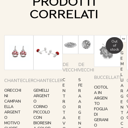
PRODOTTI
CORRELATI
Out
of
stock
G
E
M
DE
DE
E
VECCHI
VECCHI
L
BUCCELLATI
C
S
LI
CHANTECLER
CHANTECLER
E
FE
A
CIOTOL
ORECCHI
GEMELLI
N
R
R
A IN
NI
ARGENT
T
A
G
ARGEN
CAMPAN
O
R
A
E
TO
ELLA
CORNO
O
R
N
FOGLIA
ARGENT
PICCOLO
T
G
T
DI
O
CON
A
E
O
GERANI
MOTIVO
BIORESIN
V
N
C
O