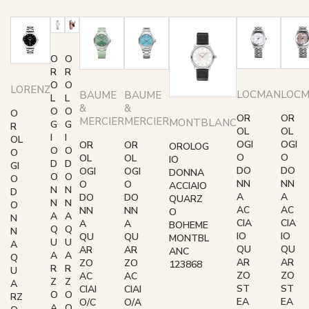
O
O
R
R
O
O
LORENZ
LOCMAN
LOC
BAUME
BAUME
L
L
&
&
O
O
O
OR
OR
MERCIER
MERCIER
MONTBLANC
G
G
R
OL
OL
I
I
OL
OGI
OGI
OR
OR
OROLOG
O
O
O
O
O
OL
OL
IO
D
D
GI
DO
DO
OGI
OGI
DONNA
O
O
O
NN
NN
O
O
ACCIAIO
N
N
D
A
A
DO
DO
QUARZ
N
N
O
AC
AC
NN
NN
O
A
A
N
CIA
CIA
A
A
BOHEME
Q
Q
N
IO
IO
QU
QU
MONTBL
U
U
A
QU
QU
AR
AR
ANC
A
A
Q
AR
AR
ZO
ZO
123868
R
R
U
ZO
ZO
AC
AC
Z
Z
A
ST
ST
CIAI
CIAI
O
O
RZ
EA
EA
O/C
O/A
A
O