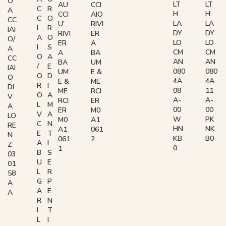
O
LT
LT
AU
CCI
C
R
A
H
H
CCI
AIO
C
O
CC
LA
LA
U’
RIVI
I
R
IAI
DY
DY
RIVI
ER
A
O
O/
LO
LO
ER
A
I
S
A
CM
CM
A
BA
O
A
CC
AN
AN
BA
UM
/
E
IAI
080
080
UM
E &
O
D
O
4A
4A
E &
ME
R
I
DI
08
11
ME
RCI
O
A
V
A-
A-
RCI
ER
L
M
A
00
00
ER
M0
V
A
LO
W
PK
M0
A1
C
N
RE
HN
NK
A1
061
E
T
N
KB
B0
061
2
A
I
Z
0
1
B
S
03
U
E
01
L
R
58
G
P
A
A
E
A
R
N
I
T
L
I