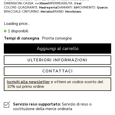
DIMENSIONI-CASSA:
<=30mm
IMPERMEABILITA:
3 bar
COLORE-QUADRANTE:
Madreperla
DIAMANTI:
Si
MOVIMENTO:
Quarzo
BRACCIALE-CINTURINO:
Metallo
BRAND:
Montblanc
Loading price...
1 disponibili
Tempi di consegna
Pronta consegna
Aggiungi al carrello
ULTERIORI INFORMAZIONI
CONTATTACI
Iscriviti alla newsletter
e ottieni un codice sconto del
10% sul primo ordine
Servizio reso supportato:
Servizio di reso o
sostituzione della merce ordinata