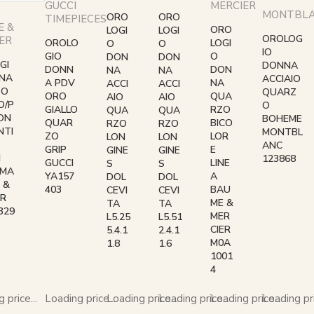
GUCCI
MERCIER
MONTBL
ORO
ORO
TIMEPIECES
E &
ORO
LOGI
LOGI
OROLOG
ER
OROLO
LOGI
O
O
IO
GIO
O
DON
DON
GI
DONNA
DONN
DON
NA
NA
NA
ACCIAIO
A PDV
NA
ACCI
ACCI
ZO
QUARZ
ORO
QUA
AIO
AIO
O/P
O
GIALLO
RZO
QUA
QUA
CON
BOHEME
QUAR
BICO
RZO
RZO
NTI
MONTBL
ZO
LOR
LON
LON
ANC
GRIP
E
GINE
GINE
I
123868
GUCCI
LINE
S
S
IMA
YA157
A
DOL
DOL
 &
403
BAU
CEVI
CEVI
ER
ME &
TA
TA
329
MER
L5.25
L5.51
CIER
5.4.1
2.4.1
M0A
1.8
1.6
1001
4
 price...
Loading price...
Loading price...
Loading price...
Loading price...
Loading pri