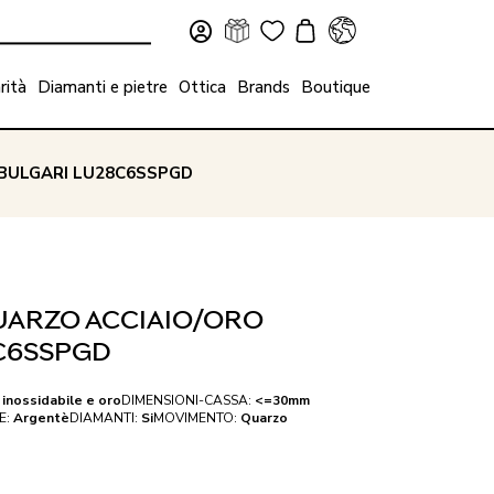
rità
Diamanti e pietre
Ottica
Brands
Boutique
BULGARI LU28C6SSPGD
ARZO ACCIAIO/ORO
8C6SSPGD
 inossidabile e oro
DIMENSIONI-CASSA:
<=30mm
E:
Argentè
DIAMANTI:
Si
MOVIMENTO:
Quarzo