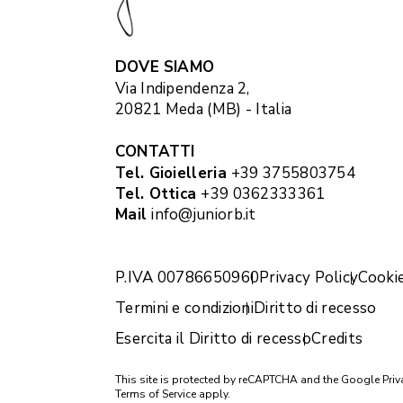
DOVE SIAMO
Via Indipendenza 2,
20821 Meda (MB) - Italia
CONTATTI
Tel. Gioielleria
+39 3755803754
Tel. Ottica
+39 0362333361
Mail
info@juniorb.it
P.IVA 00786650960
Privacy Policy
Cookie
Termini e condizioni
Diritto di recesso
Esercita il Diritto di recesso
Credits
This site is protected by reCAPTCHA and the Google
Priv
Terms of Service
apply.