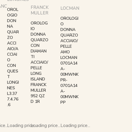
ANC
FRANCK
LOCMAN
OROL
MULLER
OGIO
OROLOGI
DON
OROLOG
O
NA
IO
DONNA
QUAR
DONNA
QUARZO
ZO
QUARZO
ACCIAIO/
ACCI
CON
PELLE
AIO/A
DIAMAN
AMO
CCIAI
TI
LOCMAN
O
ACCIAIO/
0701A14
CON
PELLE
A-
QUES
LONG
00MWNK
T
ISLAND
PR-
LONGI
FRANCK
0701A14
NES
MULLER
A-
L3.37
952 QZ
00MWNK
7.4.76
D 1R
PP
.6
ce...
Loading price...
Loading price...
Loading price...