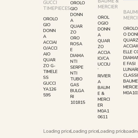
BAUME &
GUCCI
OROLO
MERCIER
TIMEPIECES
GIO
BAUM
DONN
OROL
MERCI
OROLO
A
OGIO
GIO
QUAR
OROLO
DONN
DONN
ZO
O DON
A
A
ORO
QUAR
QUAR
ACCIAI
ROSA
ACCIAI
ZO
O/ACCI
E
ELLE 
ACCIA
AIO
DIAMA
DIAMA
IO/CA
QUAR
NTI
E FASI
UCCIU
ZO G-
SERPE
LUNAR
’
TIMELE
NTI
CLASS
RIVIER
SS
TUBO
BAUME
A
GUCCI
GAS
MERCI
BAUM
YA126
BULGA
M0A10
E &
595
RI
MERCI
101815
ER
M0A1
0611
Loading price...
Loading price...
Loading price...
Loading