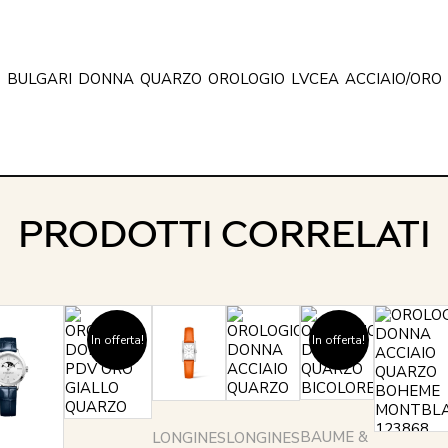
BULGARI
DONNA
QUARZO
OROLOGIO
LVCEA
ACCIAIO/ORO
PRODOTTI CORRELATI
In offerta!
In offerta!
BAUME &
LONGINES
LONGINES