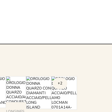
+2
LONGINES