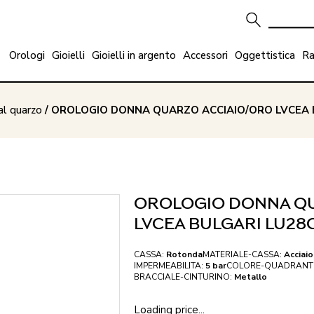
Orologi
Gioielli
Gioielli in argento
Accessori
Oggettistica
Ra
al quarzo
/ OROLOGIO DONNA QUARZO ACCIAIO/ORO LVCEA 
OROLOGIO DONNA QU
LVCEA BULGARI LU2
CASSA:
Rotonda
MATERIALE-CASSA:
Acciaio
IMPERMEABILITA:
5 bar
COLORE-QUADRANT
BRACCIALE-CINTURINO:
Metallo
Loading price...