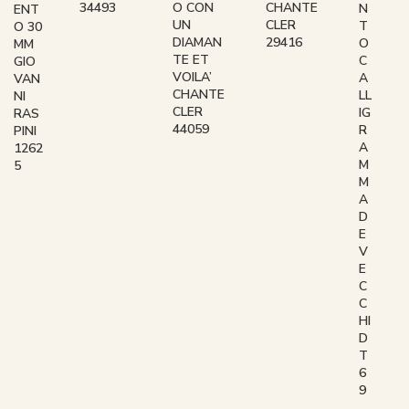
34493
O CON
CHANTE
N
ENT
UN
CLER
T
O 30
DIAMAN
29416
O
MM
TE ET
C
GIO
VOILA’
A
VAN
CHANTE
LL
NI
CLER
IG
RAS
44059
R
PINI
A
1262
M
5
M
A
D
E
V
E
C
C
HI
D
T
6
9