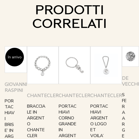
PRODOTTI
CORRELATI
In arrivo
DE
VECCHI
GIOVANNI
RASPINI
S
CHANTECLER
CHANTECLER
CHANTECLER
FE
POR
BRACCIA
PORTAC
PORTAC
R
TAC
LE IN
HIAVI
HIAVI
A
HIAV
ARGENT
CORNO
ARGENT
A
I
O
GRANDE
O LOGO
R
BRIS
CHANTE
IN
ET
G
E’ IN
CLER
ARGENT
VOILA’
E
ARG