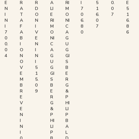
E
R
R
A
RI
I
5
0.
E
N
A
D
LI
M
7
1
0
5
I
T
O
E
O
0
6.
7
1
N
A
N
RI
NI
6.
0
6.
I
F
I
M
C
8
7
8
7
A
V
O
A
0
6
0
B
E
NI
G
0.
I
N
C
U
0
O
I
A
G
4
N
N
G
GI
O
I
U
S
V
5
G
B
E
1
GI
E
M
5.
S
R
B
0
B
G
R
9
E
&
E
R
P
V
G
HI
E
&
LI
N
P
P
I
HI
B
N
LI
A
I
P
L
0
B
D