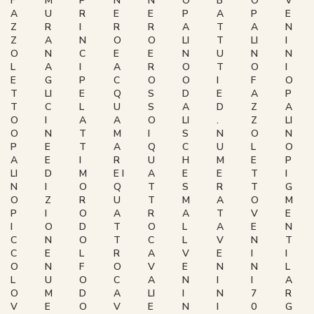
F
M
P
N
N
O
B
O
V
A
U
R
E
E
P
A
P
E
Z
R
I
R
R
A
T
A
N
Z
A
N
O
O
LI
T
LI
I
O
N
C
E
E
N
U
N
N
L
A
I
A
R
O
T
O
I
E
G
P
C
O
O
I
F
O
T
LI
E
Q
S
D
E
A
P
T
C
L
U
S
A
D
Z
A
O
I
A
A
O
LI
.
Z
LI
O
N
T
M
I
S
N
O
N
P
E
T
A
Q
C
U
L
O
A
E
I
R
U
H
M
E
P
LI
D
M
E I
A
E
E
T
I
N
I
O
Q
T
S
R
T
G
O
Z
R
U
T
M
A
O
M
P
I
O
A
R
A
T
V
E
I
O
D
T
O
L
A
E
N
C
N
O
T
C
L
V
N
T
C
E
L
R
A
V
E
I
I
O
N
F
O
V
E
N
N
L
L
U
O
C
A
N
I
I
A
O
M
D
A
LI
I
N
7
R
V
E
O
V
E
N
I
0
G