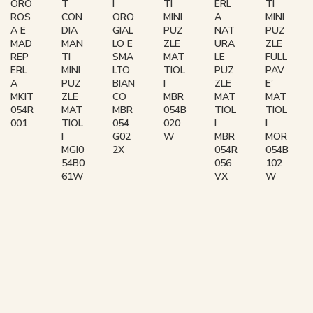
ORO
T
I
TI
ERL
TI
ROS
CON
ORO
MINI
A
MINI
A E
DIA
GIAL
PUZ
NAT
PUZ
MAD
MAN
LO E
ZLE
URA
ZLE
REP
TI
SMA
MAT
LE
FULL
ERL
MINI
LTO
TIOL
PUZ
PAV
A
PUZ
BIAN
I
ZLE
E’
MKIT
ZLE
CO
MBR
MAT
MAT
054R
MAT
MBR
054B
TIOL
TIOL
001
TIOL
054
020
I
I
I
G02
W
MBR
MOR
MGI0
2X
054R
054B
54B0
056
102
61W
VX
W